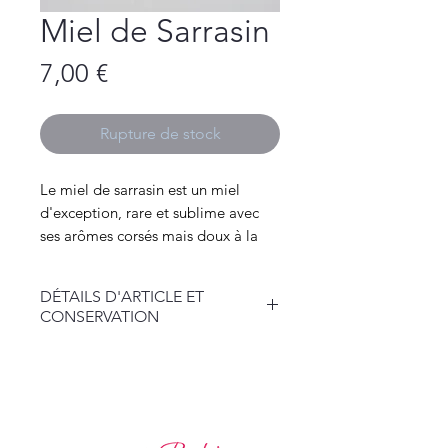
Miel de Sarrasin
Prix
7,00 €
Rupture de stock
Le miel de sarrasin est un miel
d'exception, rare et sublime avec
ses arômes corsés mais doux à la
fois qui contraste avec son odeur
forte.
DÉTAILS D'ARTICLE ET
Il sera très apprécié des amateur de
CONSERVATION
miel aimant les saveurs boisées.
Couleur : foncé
Pot de 250 gr.
Aspect : crémeux, pouvant
cristallisé
Récolté et mis en pot au Rucher de
Goût : saveurs boisées et
Loréline. Ce miel est élaboré en